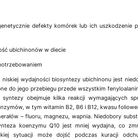
netycznie defekty komórek lub ich uszkodzenie p
ość ubichinonów w diecie
potrzebowaniem
iskiej wydajności biosyntezy ubichinonu jest nie
ne do jego przebiegu przede wszystkim fenyloalani
s syntezy obejmuje kilka reakcji wymagających sp
enzymów, w tym witamin B2, B6 i B12, kwasu foliow
nerałów – fluoru, magnezu, wapnia. Niedobory sub
ynteza koenzymu Q10 jest mniej wydajna, co zmn
iej sytuacji może dojść podczas kuracji odch