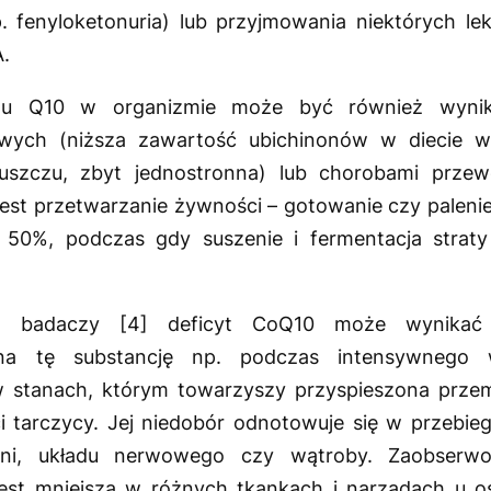
. fenyloketonuria) lub przyjmowania niektórych lek
.
u Q10 w organizmie może być również wyniki
ych (niższa zawartość ubichinonów w diecie weg
łuszczu, zbyt jednostronna) lub chorobami prz
est przetwarzanie żywności – gotowanie czy palenie
 50%, podczas gdy suszenie i fermentacja strat
ch badaczy [4] deficyt CoQ10 może wynikać
na tę substancję np. podczas intensywnego w
w stanach, którym towarzyszy przyspieszona przem
 tarczycy. Jej niedobór odnotowuje się w przebieg
śni, układu nerwowego czy wątroby. Zaobserw
est mniejsza w różnych tkankach i narządach u os