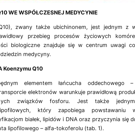
Q10 WE WSPÓŁCZESNEJ MEDYCYNIE
10), zwany także ubichinonem, jest jednym z 
rawidłowy przebieg procesów życiowych komór
ści biologiczne znajduje się w centrum uwagi co
u dziedzin medycyny.
A Koenzymu Q10
będnym elementem łańcucha oddechowego –
ransporcie elektronów warunkuje prawidłową produk
znych związków fosforu. Jest także jedny
ipofilowych, który zapobiega powstawaniu w
kacjom białek, lipidów i DNA oraz przyczynia się d
a lipofilowego – alfa-tokoferolu (tab. 1).