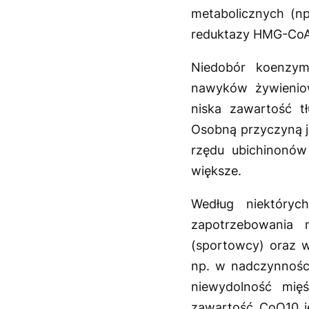
metabolicznych (np
reduktazy HMG-CoA
Niedobór koenzym
nawyków żywieniow
niska zawartość t
Osobną przyczyną j
rzędu ubichinonów
większe.
Według niektóry
zapotrzebowania 
(sportowcy) oraz 
np. w nadczynności
niewydolność mię
zawartość CoQ10 j