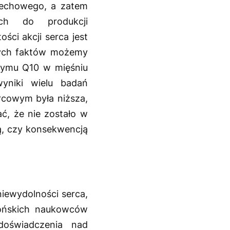
dechowego, a zatem
ch do produkcji
ści akcji serca jest
zych faktów możemy
zymu Q10 w mięśniu
yniki wielu badań
rcowym była niższa,
ć, że nie zostało w
ną, czy konsekwencją
iewydolności serca,
pońskich naukowców
doświadczenia nad