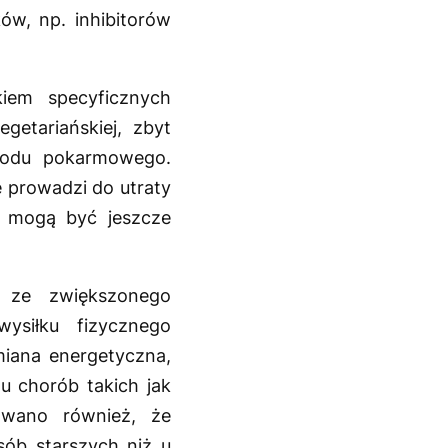
ów, np. inhibitorów
em specyficznych
etariańskiej, zbyt
ewodu pokarmowego.
 prowadzi do utraty
y mogą być jeszcze
 ze zwiększonego
ysiłku fizycznego
iana energetyczna,
u chorób takich jak
owano również, że
ób starszych niż u