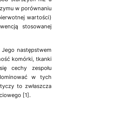
oenzymu w porównaniu
pierwotnej wartości)
wencją stosowanej
y. Jego następstwem
ość komórki, tkanki
ię cechy zespołu
 dominować w tych
otyczy to zwłaszcza
ciowego [1].