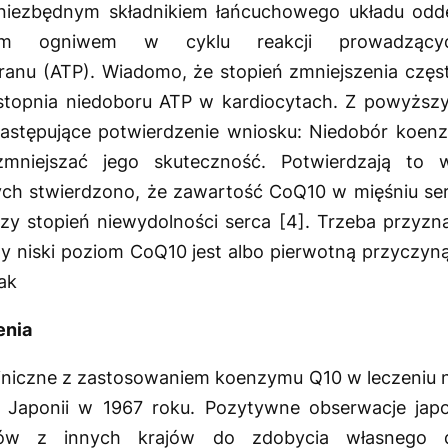
niezbędnym składnikiem łańcuchowego układu od
ym ogniwem w cyklu reakcji prowadzący
anu (ATP). Wiadomo, że stopień zmniejszenia często
 stopnia niedoboru ATP w kardiocytach. Z powyżs
astępujące potwierdzenie wniosku: Niedobór koen
niejszać jego skuteczność. Potwierdzają to w
rych stwierdzono, że zawartość CoQ10 w mięśniu se
zy stopień niewydolności serca [4]. Trzeba przyzna
zy niski poziom CoQ10 jest albo pierwotną przyczy
ak
enia
liniczne z zastosowaniem koenzymu Q10 w leczeniu n
Japonii w 1967 roku. Pozytywne obserwacje ja
ystów z innych krajów do zdobycia własnego 