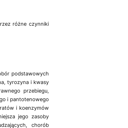
rzez różne czynniki
dobór podstawowych
na, tyrozyna i kwasy
rawnego przebiegu,
ego i pantotenowego
stratów i koenzymów
iejsza jego zasoby
udzających, chorób