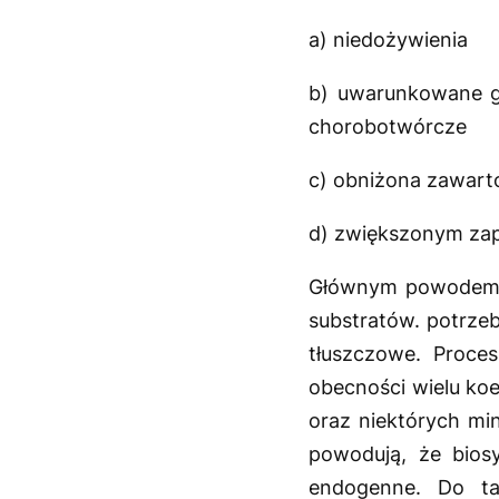
a) niedożywienia
b) uwarunkowane ge
chorobotwórcze
c) obniżona zawart
d) zwiększonym za
Głównym powodem n
substratów. potrzeb
tłuszczowe. Proce
obecności wielu ko
oraz niektórych mi
powodują, że bios
endogenne. Do tak