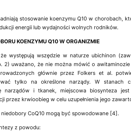
sadniają stosowanie koenzymu Q10 w chorobach, k
dukcji energii lub wydajności wolnych rodników.
BORU KOENZYMU Q10 W ORGANIZMIE
 że występują wszędzie w naturze ubichinon (zawi
. 2) uważano, że nie można mówić o awitaminozie
prowadzonych głównie przez Folkers et al. potwie
ać tylko na określone narządy. W stanach c
ję narządów i tkanek, miejscowa biosynteza jest 
i przez krwioobieg w celu uzupełnienia jego zawarto
 niedobory CoQ10 mogą być spowodowane [4].
yntezy z powodu: