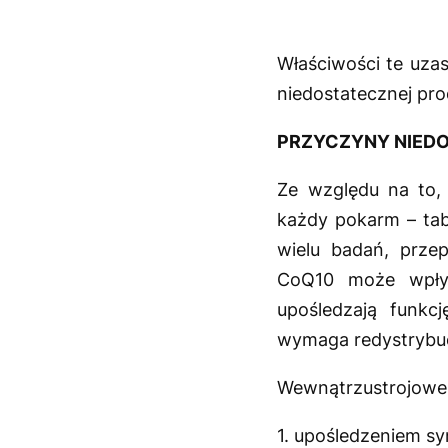
Właściwości te uza
niedostatecznej pro
PRZYCZYNY NIEDO
Ze względu na to,
każdy pokarm – tab
wielu badań, prze
CoQ10 może wpływ
upośledzają funkc
wymaga redystrybucj
Wewnątrzustrojowe
1. upośledzeniem s