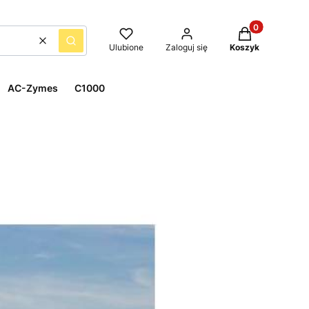
Produkty w kos
Wyczyść
Szukaj
Ulubione
Zaloguj się
Koszyk
AC-Zymes
C1000