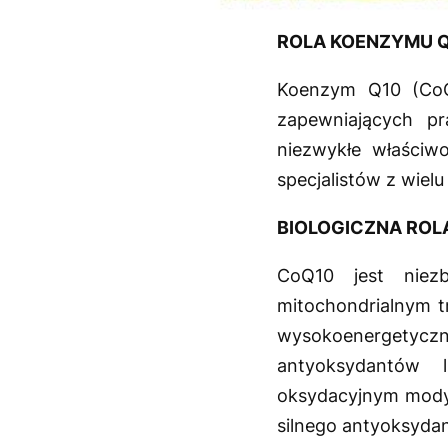
ROLA KOENZYMU 
Koenzym Q10 (CoQ
zapewniających p
niezwykłe właściwo
specjalistów z wiel
BIOLOGICZNA ROL
CoQ10 jest niez
mitochondrialnym t
wysokoenergetyc
antyoksydantów l
oksydacyjnym modyfi
silnego antyoksydant