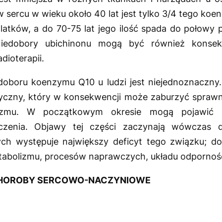
 sercu w wieku około 40 lat jest tylko 3/4 tego k
1-latków, a do 70-75 lat jego ilość spada do połowy 
Niedobory ubichinonu mogą być również konsek
dioterapii.
edoboru koenzymu Q10 u ludzi jest niejednoznaczn
etyczny, który w konsekwencji może zaburzyć sprawn
izmu. W początkowym okresie mogą pojawić s
czenia. Objawy tej części zaczynają wówczas
ch występuje największy deficyt tego związku; d
etabolizmu, procesów naprawczych, układu odpornoś
CHOROBY SERCOWO-NACZYNIOWE