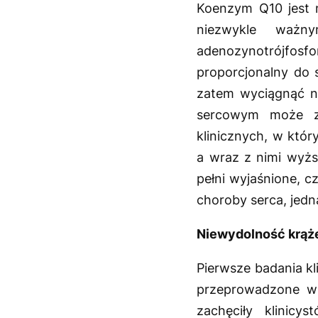
Koenzym Q10 jest 
niezwykle ważn
adenozynotrójfosfor
proporcjonalny do
zatem wyciągnąć n
sercowym może zm
klinicznych, w któ
a wraz z nimi wyżs
pełni wyjaśnione, c
choroby serca, jedn
Niewydolność krąż
Pierwsze badania k
przeprowadzone w 
zachęciły klinic