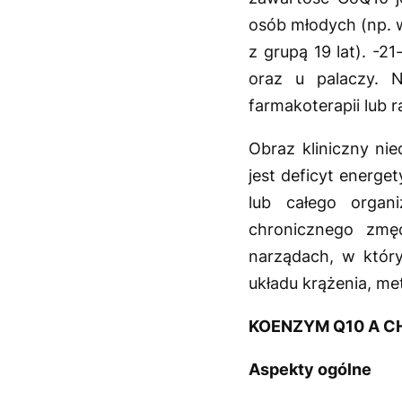
osób młodych (np. w
z grupą 19 lat). -2
oraz u palaczy. 
farmakoterapii lub ra
Obraz kliniczny ni
jest deficyt energ
lub całego organ
chronicznego zmę
narządach, w który
układu krążenia, m
KOENZYM Q10 A 
Aspekty ogólne