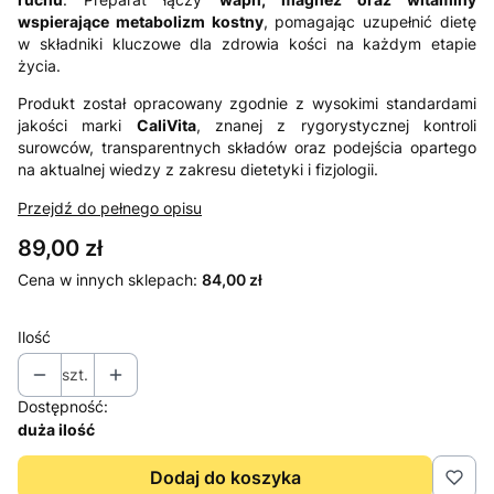
wspierające metabolizm kostny
, pomagając uzupełnić dietę
w składniki kluczowe dla zdrowia kości na każdym etapie
życia.
Produkt został opracowany zgodnie z wysokimi standardami
jakości marki
CaliVita
, znanej z rygorystycznej kontroli
surowców, transparentnych składów oraz podejścia opartego
na aktualnej wiedzy z zakresu dietetyki i fizjologii.
Przejdź do pełnego opisu
Cena
89,00 zł
Cena w innych sklepach:
84,00 zł
Ilość
szt.
Dostępność:
duża ilość
Dodaj do koszyka