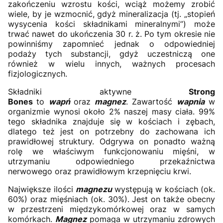
zakończeniu wzrostu kości, wciąż możemy zrobić
wiele, by je wzmocnić, gdyż mineralizacja (tj. „stopień
wysycenia kości składnikami mineralnymi”) może
trwać nawet do ukończenia 30 r. ż. Po tym okresie nie
powinniśmy zapomnieć jednak o odpowiedniej
podaży tych substancji, gdyż uczestniczą one
również w wielu innych, ważnych procesach
fizjologicznych.
Składniki aktywne
Strong
Bones
to
wapń
oraz
magnez
. Zawartość
wapnia
w
organizmie wynosi około 2% naszej masy ciała. 99%
tego składnika znajduje się w kościach i zębach,
dlatego też jest on potrzebny do zachowana ich
prawidłowej struktury. Odgrywa on ponadto ważną
rolę we właściwym funkcjonowaniu mięśni, w
utrzymaniu odpowiedniego przekaźnictwa
nerwowego oraz prawidłowym krzepnięciu krwi.
Największe ilości
magnezu
występują w kościach (ok.
60%) oraz mięśniach (ok. 30%). Jest on także obecny
w przestrzeni międzykomórkowej oraz w samych
komórkach.
Magnez
pomaga w utrzymaniu zdrowych