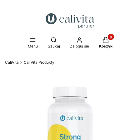
Produkty w koszy
Otwórz wyszukiwarkę
Menu
Szukaj
Zaloguj się
Koszyk
CaliVita
CaliVita Produkty