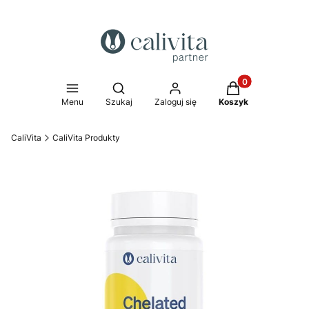
Produkty w koszy
Otwórz wyszukiwarkę
Menu
Szukaj
Zaloguj się
Koszyk
CaliVita
CaliVita Produkty