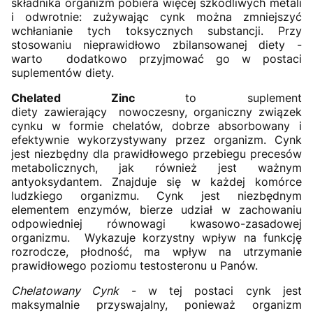
składnika organizm pobiera więcej szkodliwych metali
i odwrotnie: zużywając cynk można zmniejszyć
wchłanianie tych toksycznych substancji. Przy
stosowaniu nieprawidłowo zbilansowanej diety -
warto dodatkowo przyjmować go w postaci
suplementów diety.
Chelated Zinc
to suplement
diety zawierający nowoczesny, organiczny związek
cynku w formie chelatów, dobrze absorbowany i
efektywnie wykorzystywany przez organizm. Cynk
jest niezbędny dla prawidłowego przebiegu precesów
metabolicznych, jak również jest ważnym
antyoksydantem. Znajduje się w każdej komórce
ludzkiego organizmu. Cynk jest niezbędnym
elementem enzymów, bierze udział w zachowaniu
odpowiedniej równowagi kwasowo-zasadowej
organizmu. Wykazuje korzystny wpływ na funkcję
rozrodcze, płodność, ma wpływ na utrzymanie
prawidłowego poziomu testosteronu u Panów.
Chelatowany Cynk
- w tej postaci cynk jest
maksymalnie przyswajalny, ponieważ organizm