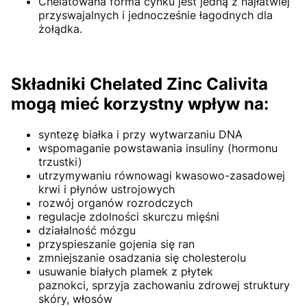
Chelatowana forma cynku jest jedną z najłatwiej
przyswajalnych i jednocześnie łagodnych dla
żołądka.
Składniki Chelated Zinc Calivita
mogą mieć korzystny wpływ na:
syntezę białka i przy wytwarzaniu DNA
wspomaganie powstawania insuliny (hormonu
trzustki)
utrzymywaniu równowagi kwasowo-zasadowej
krwi i płynów ustrojowych
rozwój organów rozrodczych
regulacje zdolności skurczu mięśni
działalność mózgu
przyspieszanie gojenia się ran
zmniejszanie osadzania się cholesterolu
usuwanie białych plamek z płytek
paznokci, sprzyja zachowaniu zdrowej struktury
skóry, włosów