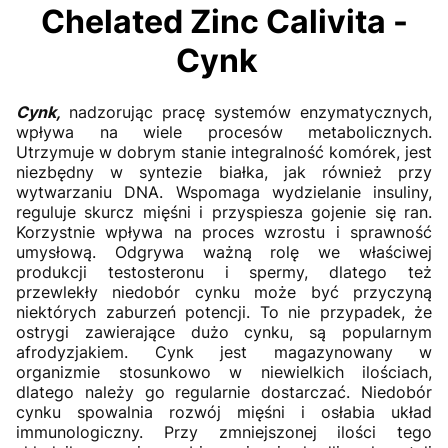
Chelated Zinc Calivita -
Cynk
Cynk,
nadzorując pracę systemów enzymatycznych,
wpływa na wiele procesów metabolicznych.
Utrzymuje w dobrym stanie integralność komórek, jest
niezbędny w syntezie białka, jak również przy
wytwarzaniu DNA. Wspomaga wydzielanie insuliny,
reguluje skurcz mięśni i przyspiesza gojenie się ran.
Korzystnie wpływa na proces wzrostu i sprawność
umysłową. Odgrywa ważną rolę we właściwej
produkcji testosteronu i spermy, dlatego też
przewlekły niedobór cynku może być przyczyną
niektórych zaburzeń potencji. To nie przypadek, że
ostrygi zawierające dużo cynku, są popularnym
afrodyzjakiem. Cynk jest magazynowany w
organizmie stosunkowo w niewielkich ilościach,
dlatego należy go regularnie dostarczać. Niedobór
cynku spowalnia rozwój mięśni i osłabia układ
immunologiczny. Przy zmniejszonej ilości tego