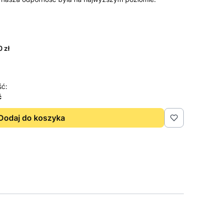
 zł
ść:
ć
Dodaj do koszyka