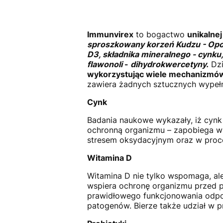
Immunvirex
to bogactwo
unikalne
sproszkowany korzeń Kudzu - Oporn
D3, składnika mineralnego - cynku
flawonoli
-
dihydrokwercetyny.
Dzi
wykorzystując wiele mechanizmów
zawiera żadnych sztucznych wypeł
Cynk
Badania naukowe wykazały, iż cyn
ochronną organizmu – zapobiega wn
stresem oksydacyjnym oraz w proce
Witamina D
Witamina D nie tylko wspomaga, al
wspiera ochronę organizmu przed p
prawidłowego funkcjonowania odpor
patogenów. Bierze także udział w 