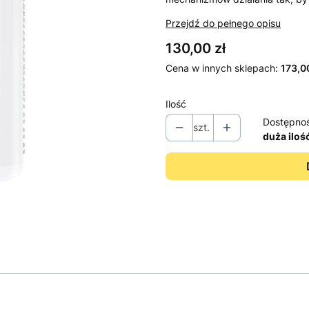
Przejdź do pełnego opisu
Cena
130,00 zł
Cena w innych sklepach:
173,00
Ilość
Dostępno
szt.
duża iloś