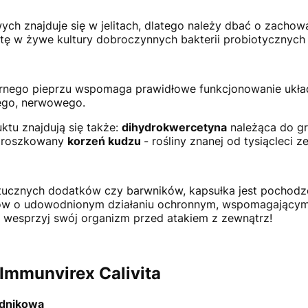
h znajduje się w jelitach, dlatego należy dbać o zachow
etę w żywe kultury dobroczynnych bakterii probiotycznych
arnego pieprzu wspomaga prawidłowe funkcjonowanie ukł
ego, nerwowego.
tu znajdują się także:
dihydrokwercetyna
należąca do gr
sproszkowany
korzeń kudzu
- rośliny znanej od tysiącleci 
tucznych dodatków czy barwników, kapsułka jest pochodze
ków o udowodnionym działaniu ochronnym, wspomagającym
i wesprzyj swój organizm przed atakiem z zewnątrz!
Immunvirex Calivita
adnikowa