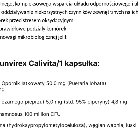
lnego, kompleksowego wsparcia układu odpornościowego i 
oddziaływanie niekorzystnych czynników zewnętrznych na ic
rek przed stresem oksydacyjnym
prawidłowe podziały komórek
owagi mikrobiologicznej jelit
nvirex Calivita/1 kapsułka:
Opornik łatkowaty 50,0 mg (Pueraria lobata)
mg
 czarnego pieprzu) 5,0 mg (std. 95% piperyny) 4,8 mg
 rhamnosus 100 million CFU
nna (hydroksypropylometyloceluloza), węglan wapnia, łuski
.