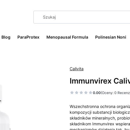
Blog
ParaProtex
Menopausal Formula
Polinesian Noni
Calivita
Immunvirex Caliv
0.00
(Oceny: 0 Recenzj
Wszechstronna ochrona organi
kompozycji substancji biologic
składników mineralnych, probio
składnikom Immunvirex wspiera 
mechanizmów działania tak, by