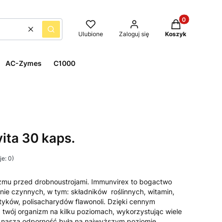
Produkty w kos
Wyczyść
Szukaj
Ulubione
Zaloguj się
Koszyk
AC-Zymes
C1000
ita 30 kaps.
e: 0)
zmu przed drobnoustrojami. Immunvirex to bogactwo
znie czynnych, w tym: składników roślinnych, witamin,
tyków, polisacharydów flawonoli. Dzięki cennym
twój organizm na kilku poziomach, wykorzystując wiele
 nasza odporność była na najwyższym poziomie.