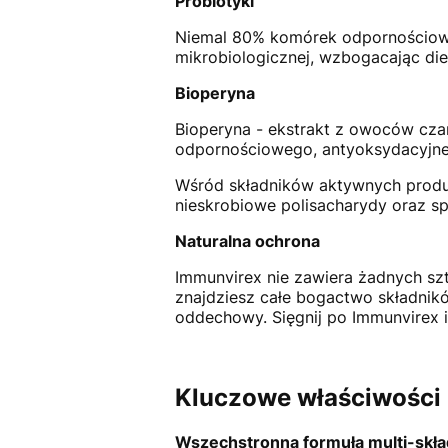
Probiotyki
Niemal 80% komórek odpornościowyc
mikrobiologicznej, wzbogacając di
Bioperyna
Bioperyna - ekstrakt z owoców cz
odpornościowego, antyoksydacyjn
Wśród składników aktywnych produk
nieskrobiowe polisacharydy oraz 
Naturalna ochrona
Immunvirex nie zawiera żadnych sz
znajdziesz całe bogactwo składni
oddechowy. Sięgnij po Immunvirex 
Kluczowe właściwości 
Wszechstronna formuła multi-skł