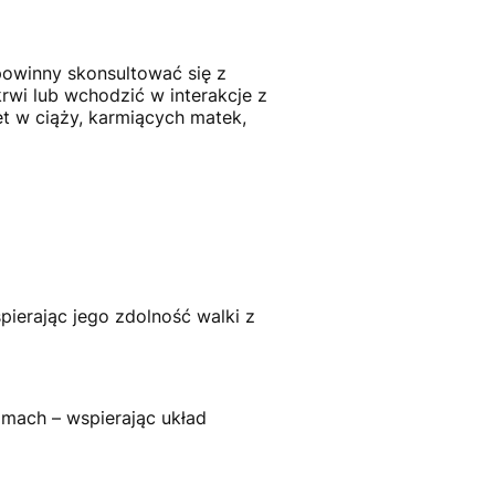
owinny skonsultować się z
wi lub wchodzić w interakcje z
et w ciąży, karmiących matek,
ierając jego zdolność walki z
omach – wspierając układ