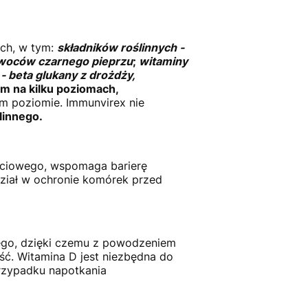
ych, w tym:
składników roślinnych -
woców czarnego pieprzu
;
witaminy
- beta glukany z drożdży,
m na kilku poziomach,
ym poziomie. Immunvirex nie
linnego.
ściowego, wspomaga barierę
dział w ochronie komórek przed
wego, dzięki czemu z powodzeniem
ść. Witamina D jest niezbędna do
rzypadku napotkania