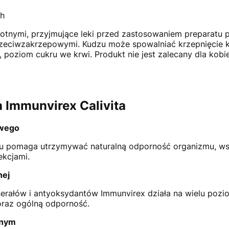
ch
nymi, przyjmujące leki przed zastosowaniem preparatu p
rzeciwzakrzepowymi. Kudzu może spowalniać krzepnięcie kr
, poziom cukru we krwi. Produkt nie jest zalecany dla kobi
 Immunvirex Calivita
owego
u pomaga utrzymywać naturalną odporność organizmu, wsp
ekcjami.
nej
nerałów i antyoksydantów Immunvirex działa na wielu pozi
raz ogólną odporność.
jnym