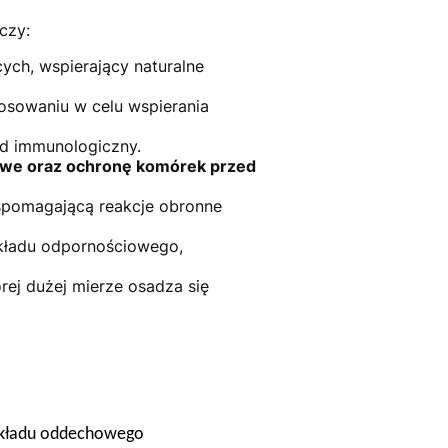
czy:
cych, wspierający naturalne
tosowaniu w celu wspierania
ad immunologiczny.
owe oraz ochronę komórek przed
spomagającą reakcje obronne
kładu odpornościowego,
rej dużej mierze osadza się
układu oddechowego