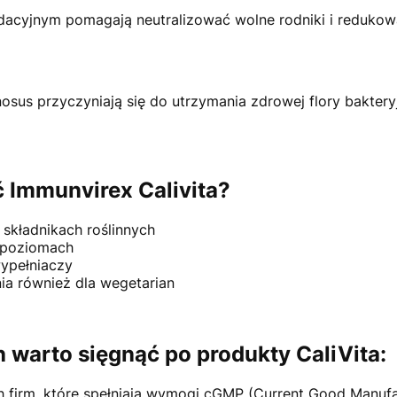
ydacyjnym pomagają neutralizować wolne rodniki i redukow
osus przyczyniają się do utrzymania zdrowej flory bakteryjn
 Immunvirex Calivita?
 składnikach roślinnych
 poziomach
ypełniaczy
ia również dla wegetarian
 warto sięgnąć po produkty CaliVita:
h firm, które spełniają wymogi cGMP (Current Good Manuf