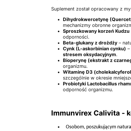
Suplement został opracowany z my
Dihydrokwercetynę (Quercet
mechanizmy obronne organiz
Sproszkowany korzeń Kudzu (
odporności.
Beta-glukany z drożdży
– nat
Cynk (L-askorbinian cynku)
– 
stresem oksydacyjnym
.
Bioperynę (ekstrakt z czarne
organizmu.
Witaminę D3 (cholekalcyferol
szczególnie w okresie mniejsze
Probiotyki Lactobacillus rha
odporność organizmu.
Immunvirex Calivita -
Osobom, poszukującym natura