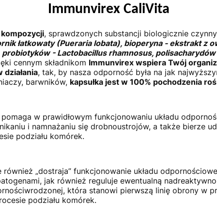
Immunvirex CaliVita
j kompozycji
, sprawdzonych substancji biologicznie czynn
ik łatkowaty (Pueraria lobata), b
ioperyna
-
ekstrakt
z o
, probiotyków - Lactobacillus rhamnosus, polisacharydów 
ęki cennym składnikom
Immunvirex wspiera Twój organiz
 działania
, tak, by nasza odporność była na jak najwyższ
niaczy, barwników,
kapsułka jest w 100% pochodzenia roś
k pomaga w prawidłowym funkcjonowaniu układu odporno
ikaniu i namnażaniu się drobnoustrojów, a także bierze u
sie podziału komórek.
e również „dostraja” funkcjonowanie układu odpornościo
atogenami, jak również reguluje ewentualną nadreaktywno
nościwrodzonej, która stanowi pierwszą linię obrony w p
procesie podziału komórek.