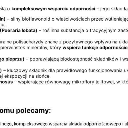
ślą o
kompleksowym wsparciu odporności
– jego skład łą
in)
– silny bioflawonoid o właściwościach przeciwutleniają
mu.
Pueraria lobata)
– roślinna substancja o tradycyjnym zas
uralne polisacharydy znane z pozytywnego wpływu na ukł
pierwiastek mineralny, który
wspiera funkcje odporności
go pieprzu)
– poprawiającą biodostępność składników i w
)
– kluczowy składnik dla prawidłowego funkcjonowania u
j ekspozycji na słońce.
mnosus
– wspierające równowagę mikroflory jelitowej, w któ
 komu polecamy:
lnego, kompleksowego wsparcia układu odpornościowego i 