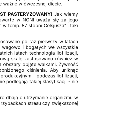
ie ważne w ówczesnej diecie.
JEST PASTERYZOWANY
! Jak wiemy
awarte w NONI uważa się za jego
w temp. 87 stopni Celsjusza" , taki
tosowano po raz pierwszy w latach
ch wagowo i bogatych we wszystkie
ch latach technologia liofilizacji,
asową skalę zastosowano również w
a obszary objęte walkami. Żywność
bniżonego ciśnienia. Aby uniknąć
rodukcyjnym - podczas liofilizacji,
podlegają takiej klasyfikacji - nie
óre dbają o utrzymanie organizmu w
 przypadkach stresu czy zwiększonej