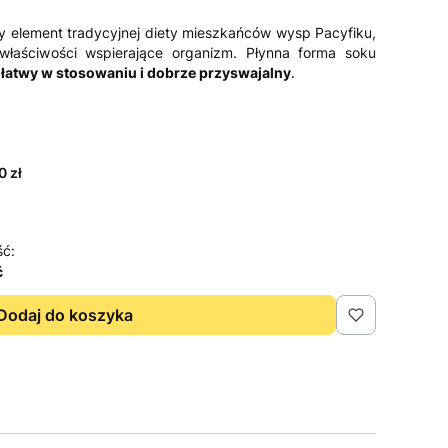
ny element tradycyjnej diety mieszkańców wysp Pacyfiku,
właściwości wspierające organizm. Płynna forma soku
t
łatwy w stosowaniu i dobrze przyswajalny
.
0 zł
ść:
ć
Dodaj do koszyka