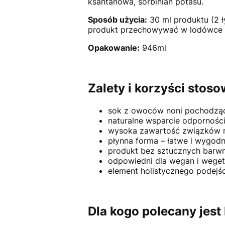
ksantanowa, sorbinian potasu.
Sposób użycia:
30 ml produktu (2 ł
produkt przechowywać w lodówce d
Opakowanie:
946ml
Zalety i korzyści stoso
sok z owoców noni pochodzący
naturalne wsparcie odporności 
wysoka zawartość związków ro
płynna forma – łatwe i wygod
produkt bez sztucznych barw
odpowiedni dla wegan i weget
element holistycznego podejś
Dla kogo polecany jest 