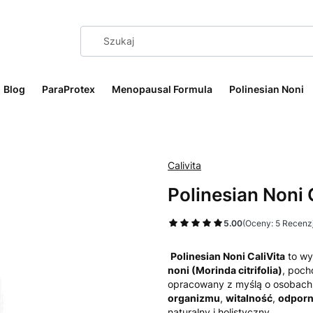
Blog
ParaProtex
Menopausal Formula
Polinesian Noni
Calivita
Polinesian Noni 
5.00
(Oceny: 5 Recenzj
Polinesian Noni CaliVita
to wy
noni (Morinda citrifolia)
, poch
opracowany z myślą o osobach
organizmu
,
witalność
,
odpor
naturalny i holistyczny.