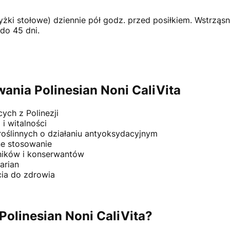
yżki stołowe) dziennie pół godz. przed posiłkiem. Wstrząs
o 45 dni.
wania Polinesian Noni CaliVita
ch z Polinezji
i witalności
ślinnych o działaniu antyoksydacyjnym
ne stosowanie
ników i konserwantów
arian
cia do zdrowia
Polinesian Noni CaliVita?