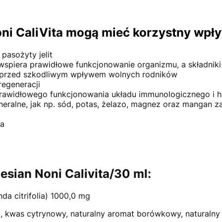
oni CaliVita mogą mieć korzystny wpły
pasożyty jelit
spiera prawidłowe funkcjonowanie organizmu, a składniki
 przed szkodliwym wpływem wolnych rodników
egeneracji
awidłowego funkcjonowania układu immunologicznego i 
neralne, jak np. sód, potas, żelazo, magnez oraz mangan 
ia
esian Noni Calivita/30 ml:
da citrifolia) 1000,0 mg
, kwas cytrynowy, naturalny aromat borówkowy, naturaln