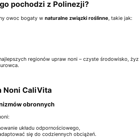
ego pochodzi z Polinezji?
lny owoc bogaty w
naturalne związki roślinne
, takie jak:
 najlepszych regionów upraw noni – czyste środowisko, żyz
surowca.
 Noni CaliVita
anizmów obronnych
oni:
nowanie układu odpornościowego,
adaptować się do codziennych obciążeń.