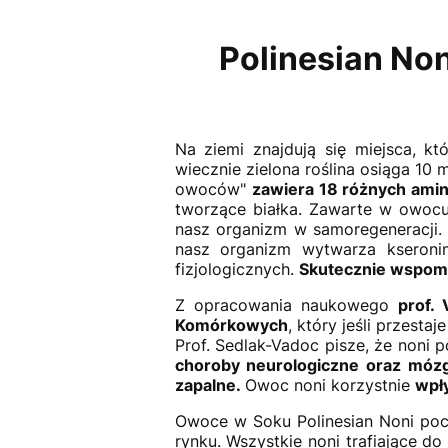
Polinesian Non
Na ziemi znajdują się miejsca, kt
wiecznie zielona roślina osiąga 10 
owoców"
zawiera 18 różnych am
tworzące białka. Zawarte w owocu 
nasz organizm w samoregeneracji.
nasz organizm wytwarza kseroni
fizjologicznych.
Skutecznie wspoma
Z opracowania naukowego
prof. 
Komórkowych
, który jeśli przest
Prof. Sedlak-Vadoc pisze, że noni
choroby neurologiczne oraz mózgu
zapalne.
Owoc noni korzystnie
wpł
Owoce w Soku Polinesian Noni po
rynku. Wszystkie noni trafiające d