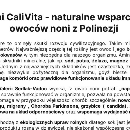
i CaliVita - naturalne wspar
owoców noni z Polinezji
óre to ominęły skutki rozwoju cywilizacyjnego. Takim m
metrów. Najważniejszą częścią tej rośliny jest owoc i jego
b
inokwasów
w tym niezbędna dla naszego organizmu. Amino
składniki mineralne, jak np.
sód, potas, żelazo, magnez
 Jednym z najważniejszych składników jest cząsteczka,
nę, niezwykle pożyteczną dla organizmu, gdyż bierze
ga komórki oraz prawidłowe funkcjonowanie układu im
Valerii Sedlak-Vadoc
wynika, iż owoc noni potrafi
„nap
aje sprawnie funkcjonować w organizmie, pozwala na powst
 pomaga w przypadku większości chorób szczególnie:
nowot
, migreny , Choroba Parkinsona, grzybice ( candida), 
ywa na układ odpornościowy
oraz
wspomaga wydajność u
chodzą z
ekologicznych upraw rolnych
dlatego sok jest 
o produktu rosną w dziewiczej, nie skażonej współczesną c