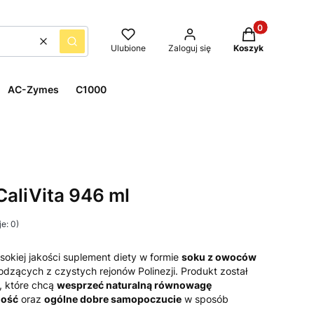
Produkty w kos
Wyczyść
Szukaj
Ulubione
Zaloguj się
Koszyk
AC-Zymes
C1000
CaliVita 946 ml
e: 0)
sokiej jakości suplement diety w formie
soku z owoców
odzących z czystych rejonów Polinezji. Produkt został
, które chcą
wesprzeć naturalną równowagę
ność
oraz
ogólne dobre samopoczucie
w sposób