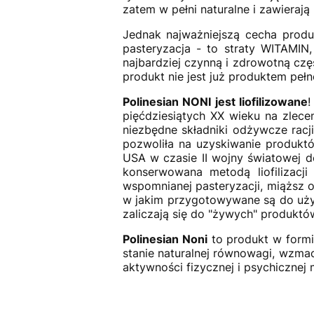
zatem w pełni naturalne i zawierają
Jednak najważniejszą cecha produ
pasteryzacja - to straty WITAMIN
najbardziej czynną i zdrowotną czę
produkt nie jest już produktem pe
Polinesian NONI jest liofilizowane
!
pięćdziesiątych XX wieku na zlec
niezbędne składniki odżywcze racji
pozwoliła na uzyskiwanie produkt
USA w czasie II wojny światowej 
konserwowana metodą liofilizacj
wspomnianej pasteryzacji, miąższ o
w jakim przygotowywane są do użytk
zaliczają się do "żywych" produktó
Polinesian Noni
to produkt w formi
stanie naturalnej równowagi, wzmac
aktywności fizycznej i psychicznej 