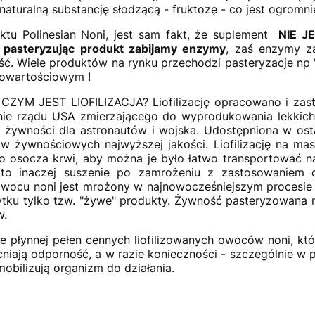
 naturalną substancję słodzącą - fruktozę - co jest ogromn
ktu Polinesian Noni, jest sam fakt, że suplement
NIE 
,
pasteryzując produkt zabijamy enzymy
, zaś enzymy z
ść. Wiele produktów na rynku przechodzi pasteryzacje np " 
łnowartościowym !
 CZYM JEST LIOFILIZACJA? Liofilizację opracowano i zas
enie rządu USA zmierzającego do wyprodukowania lekki
 żywności dla astronautów i wojska. Udostępniona w ostatni
ów żywnościowych najwyższej jakości. Liofilizację na m
do osocza krwi, aby można je było łatwo transportować n
i to inaczej suszenie po zamrożeniu z zastosowaniem o
wocu noni jest mrożony w najnowocześniejszym procesie p
u tylko tzw. "żywe" produkty. Żywność pasteryzowana nie 
w.
e płynnej pełen cennych liofilizowanych owoców noni, kt
niają odporność, a w razie konieczności - szczególnie w
mobilizują organizm do działania.