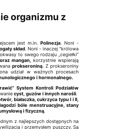
cie organizmu z
iejscem jest m.in.
Polinezja
. Noni -
ogaty skład
. Noni - inaczej "królowa
kwasy to swego rodzaju „cegiełki”
 oraz mangan,
korzystnie wspierają
 zwana
prokseroniną
. Z prokseroniny
 ona udział w ważnych procesach
munologicznego i hormonalnego.
rawić” System Kontroli Podziałów
awanie
cyst, guzów i innych narośli
.
wór, białaczka, cukrzyca typu I i II,
łagodzi bóle menstruacyjne, stany
mysłową i fizyczną
.
jednym z najlepszych dostępnych na
ywilizacją i przemysłem puszczy. Są