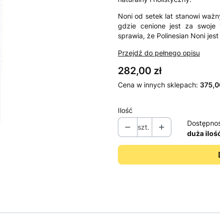
Noni od setek lat stanowi waż
gdzie cenione jest za swoje 
sprawia, że Polinesian Noni jes
Przejdź do pełnego opisu
Cena
282,00 zł
Cena w innych sklepach:
375,0
Ilość
Dostępno
szt.
duża iloś