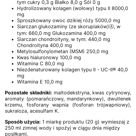
tym cukry 0,3 g Białko 8,0 g Sól 0 g
Hydrolizowany kolagen (wołowy) typu II 8000,0
mg
Sproszkowany owoc dzikiej róży 5000,0 mg
Siarczan glukozaminy (ze skorupiaków)Ⓐ, w
tym: 660,0 mg Glukozamina 400,0 mg
Siarczan chondroityny, w tym: 440,0 mg
Chondroityna 400,0 mg
Metylosulfonylometan (MSM) 250,0 mg
Kwas hialuronowy 100,0 mg
Witamina C 80,0 mg
Niezdenaturowany kolagen typu II - UC-II® 40,0
mg
Witamina E 10,0 mg
Pozostałe składniki:
maltodekstryna, kwas cytrynowy,
aromaty (pomarańczowy, mandarynkowy), dwutlenek
krzemu, fosforany wapnia (fosforan trójwapniowy),
sukraloza, acesulfam K.
Sposób użycia:
1 miarkę produktu (20 g) wymieszaj z
250 ml zimnej wody i spożyj w ciągu dnia między
posiłkami.