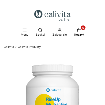
Produkty w koszy
Otwórz wyszukiwarkę
Menu
Szukaj
Zaloguj się
Koszyk
CaliVita
CaliVita Produkty