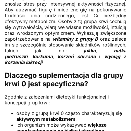
znosisz stres przy intensywnej aktywności fizycznej.
Aby utrzymać figurę i mieć energię na pokonywanie
trudności dnia codziennego, jest Ci niezbędny
efektywny metabolizm. Osoby z tą grupą krwi cechują
się wytrwałością, wiarą we własne możliwości, intuicją
oraz wrodzonym optymizmem. Wykazują zwiększone
zapotrzebowanie na
witaminy z grupy B
oraz zaleca
im się szczególnie stosowanie składników roślinnych,
takich jak np.:
jukka
,
natka
pietruszki
,
kurkuma
,
korzeń chrzanu
i
wyciąg z
korzenia lukrecji
.
Dlaczego suplementacja dla grupy
krwi 0 jest specyficzna?
Zgodnie z założeniami dietetyki funkcjonalnej i
koncepcji grup krwi:
osoby z grupą krwi 0 często charakteryzują się
aktywnym metabolizmem
,
ich organizm może wykazywać
większe
zapotrzebowanie na białko i określone