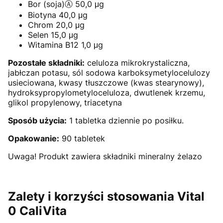
Bor (soja)Ⓐ 50,0 μg
Biotyna 40,0 μg
Chrom 20,0 μg
Selen 15,0 μg
Witamina B12 1,0 μg
Pozostałe składniki:
celuloza mikrokrystaliczna,
jabłczan potasu, sól sodowa karboksymetylocelulozy
usieciowana, kwasy tłuszczowe (kwas stearynowy),
hydroksypropylometyloceluloza, dwutlenek krzemu,
glikol propylenowy, triacetyna
Sposób użycia:
1 tabletka dziennie po posiłku.
Opakowanie:
90 tabletek
Uwaga! Produkt zawiera składniki mineralny żelazo
Zalety i korzyści stosowania Vital
0 CaliVita