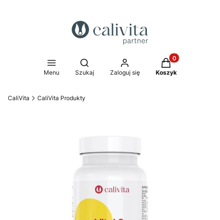
Produkty w koszy
Otwórz wyszukiwarkę
Menu
Szukaj
Zaloguj się
Koszyk
CaliVita
CaliVita Produkty