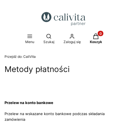
Produkty w koszy
Otwórz wyszukiwarkę
Menu
Szukaj
Zaloguj się
Koszyk
Przejdź do:
CaliVita
Metody płatności
Przelew na konto bankowe
Przelew na wskazane konto bankowe podczas składania
zamówienia