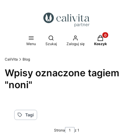
Produkty w koszy
Otwórz wyszukiwarkę
Menu
Szukaj
Zaloguj się
Koszyk
CaliVita
Blog
Wpisy oznaczone tagiem
"noni"
Tagi
Strona
z 1