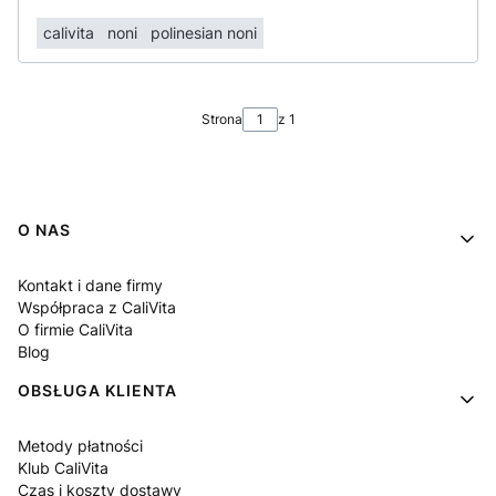
calivita
noni
polinesian noni
Strona
z 1
Linki w stopce
O NAS
Kontakt i dane firmy
Współpraca z CaliVita
O firmie CaliVita
Blog
OBSŁUGA KLIENTA
Metody płatności
Klub CaliVita
Czas i koszty dostawy