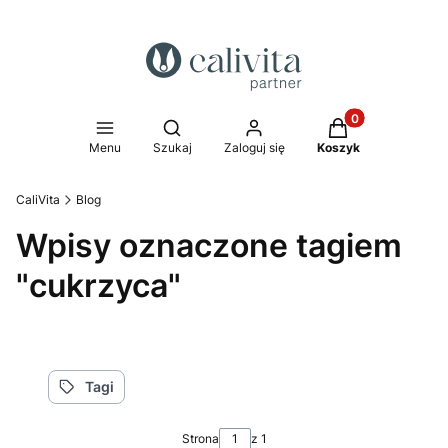
Produkty w koszy
Otwórz wyszukiwarkę
Menu
Szukaj
Zaloguj się
Koszyk
CaliVita
Blog
Wpisy oznaczone tagiem
"cukrzyca"
Tagi
Strona
z 1