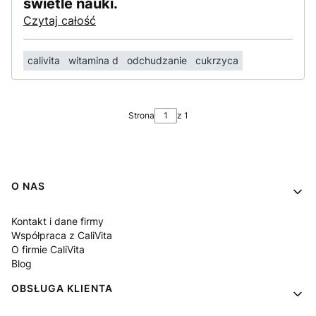
świetle nauki.
Czytaj całość
calivita
witamina d
odchudzanie
cukrzyca
Strona
z 1
Linki w stopce
O NAS
Kontakt i dane firmy
Współpraca z CaliVita
O firmie CaliVita
Blog
OBSŁUGA KLIENTA